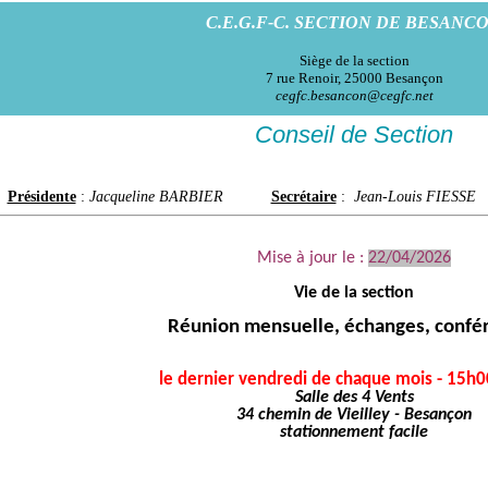
C.E.G.F-C. SECTION DE BESANC
Siège de la section
7 rue Renoir, 25000 Besançon
cegfc.besancon@cegfc.net
Conseil de Section
Présidente
:
Jacqueline BARBIER
Secrétaire
:
Jean-Louis FIESSE