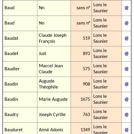
Lons le
Baud
Nn
sans n°
@
Saunier
Lons le
Baud
Nn
sans n°
@
Saunier
Claude Joseph
Lons le
Baudat
519
@
François
Saunier
Lons le
Baudet
Just
893
@
Saunier
Marcel Jean
Lons le
Baudier
575
@
Claude
Saunier
Auguste
Lons le
Baudin
908
@
Théophile
Saunier
Lons le
Baudin
Marie Auguste
1675
@
Saunier
Lons le
Baudry
Joseph Cyrille
763
@
Saunier
Lons le
Bauduret
Aimé Adonis
1349
@
Saunier