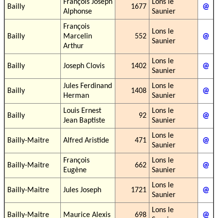
François Joseph
Lons le
Bailly
1677
@
Alphonse
Saunier
François
Lons le
Bailly
Marcelin
552
@
Saunier
Arthur
Lons le
Bailly
Joseph Clovis
1402
@
Saunier
Jules Ferdinand
Lons le
Bailly
1408
@
Herman
Saunier
Louis Ernest
Lons le
Bailly
92
@
Jean Baptiste
Saunier
Lons le
Bailly-Maitre
Alfred Aristide
471
@
Saunier
François
Lons le
Bailly-Maitre
662
@
Eugène
Saunier
Lons le
Bailly-Maitre
Jules Joseph
1721
@
Saunier
Lons le
Bailly-Maitre
Maurice Alexis
698
@