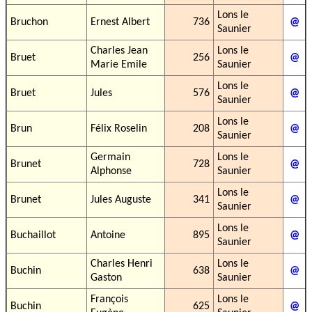
Lons le
Bruchon
Ernest Albert
736
@
Saunier
Charles Jean
Lons le
Bruet
256
@
Marie Emile
Saunier
Lons le
Bruet
Jules
576
@
Saunier
Lons le
Brun
Félix Roselin
208
@
Saunier
Germain
Lons le
Brunet
728
@
Alphonse
Saunier
Lons le
Brunet
Jules Auguste
341
@
Saunier
Lons le
Buchaillot
Antoine
895
@
Saunier
Charles Henri
Lons le
Buchin
638
@
Gaston
Saunier
François
Lons le
Buchin
625
@