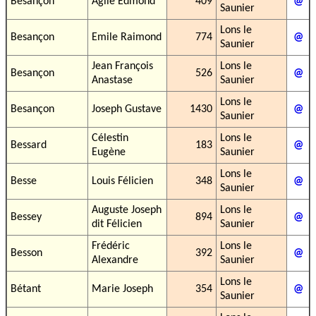
Besançon
Agile Edmond
409
@
Saunier
Lons le
Besançon
Emile Raimond
774
@
Saunier
Jean François
Lons le
Besançon
526
@
Anastase
Saunier
Lons le
Besançon
Joseph Gustave
1430
@
Saunier
Célestin
Lons le
Bessard
183
@
Eugène
Saunier
Lons le
Besse
Louis Félicien
348
@
Saunier
Auguste Joseph
Lons le
Bessey
894
@
dit Félicien
Saunier
Frédéric
Lons le
Besson
392
@
Alexandre
Saunier
Lons le
Bétant
Marie Joseph
354
@
Saunier