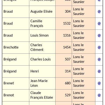
Saunier
Lons le
Braud
Auguste Elisée
304
@
Saunier
Camille
Lons le
Braud
1532
@
François
Saunier
Lons le
Braud
Louis Simon
1316
@
Saunier
Charles
Lons le
Brechotte
1454
@
Clément
Saunier
Lons le
Brégand
Charles Louis
507
@
Saunier
Lons le
Brégand
Henri
314
@
Saunier
Jean Marie
Lons le
Brenet
680
@
Léon
Saunier
Claude
Lons le
Brenot
529
@
François Elizée
Saunier