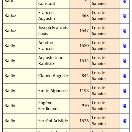
Badi
74
@
Constant
Saunier
François
Lons le
Badoz
468
@
Augustin
Saunier
Joseph François
Lons le
Badoz
1547
@
Louis
Saunier
Antoine
Lons le
Bailly
1520
@
François
Saunier
Auguste Jean
Lons le
Bailly
1514
@
Baptiste
Saunier
Lons le
Bailly
Claude Auguste
844
@
Saunier
Lons le
Bailly
Emile Alphonse
1193
@
Saunier
Eugène
Lons le
Bailly
970
@
Ferdinand
Saunier
Lons le
Bailly
Ferréol Aristide
1526
@
Saunier