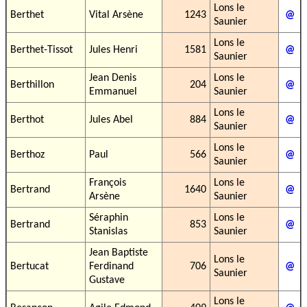
Lons le
Berthet
Vital Arsène
1243
@
Saunier
Lons le
Berthet-Tissot
Jules Henri
1581
@
Saunier
Jean Denis
Lons le
Berthillon
204
@
Emmanuel
Saunier
Lons le
Berthot
Jules Abel
884
@
Saunier
Lons le
Berthoz
Paul
566
@
Saunier
François
Lons le
Bertrand
1640
@
Arsène
Saunier
Séraphin
Lons le
Bertrand
853
@
Stanislas
Saunier
Jean Baptiste
Lons le
Bertucat
Ferdinand
706
@
Saunier
Gustave
Lons le