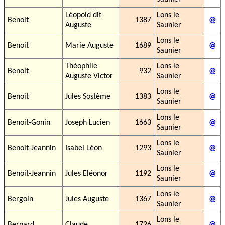
Léopold dit
Lons le
Benoit
1387
@
Auguste
Saunier
Lons le
Benoit
Marie Auguste
1689
@
Saunier
Théophile
Lons le
Benoit
932
@
Auguste Victor
Saunier
Lons le
Benoit
Jules Sostème
1383
@
Saunier
Lons le
Benoit-Gonin
Joseph Lucien
1663
@
Saunier
Lons le
Benoit-Jeannin
Isabel Léon
1293
@
Saunier
Lons le
Benoit-Jeannin
Jules Eléonor
1192
@
Saunier
Lons le
Bergoin
Jules Auguste
1367
@
Saunier
Lons le