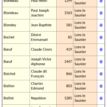
Blondeau
Paul Henri
1299
@
Saunier
Paul Joseph
Lons le
Blondeau
1563
@
Joachim
Saunier
Lons le
Blondey
Jean Baptiste
581
@
Saunier
Désiré
Lons le
Bochet
85
@
Emmanuel
Saunier
Lons le
Bœuf
Claude Clovis
419
@
Saunier
Joseph Victor
Lons le
Bœuf
1447
@
Alphonse
Saunier
Claude dit
Lons le
Boichot
866
@
François
Saunier
Charles
Lons le
Boillon
803
@
Edmond
Saunier
Lons le
Boillot
Napoléon
1285
@
Saunier