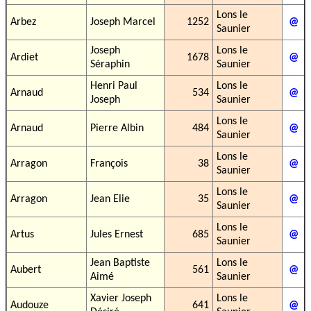
Lons le
Arbez
Joseph Marcel
1252
@
Saunier
Joseph
Lons le
Ardiet
1678
@
Séraphin
Saunier
Henri Paul
Lons le
Arnaud
534
@
Joseph
Saunier
Lons le
Arnaud
Pierre Albin
484
@
Saunier
Lons le
Arragon
François
38
@
Saunier
Lons le
Arragon
Jean Elie
35
@
Saunier
Lons le
Artus
Jules Ernest
685
@
Saunier
Jean Baptiste
Lons le
Aubert
561
@
Aimé
Saunier
Xavier Joseph
Lons le
Audouze
641
@