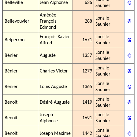
Belleville
Jean Alphonse
636
@
Saunier
Amédée
Lons le
Bellevouvier
François
288
@
Saunier
Edmond
François Xavier
Lons le
Belperron
1671
@
Alfred
Saunier
Lons le
Bénier
Auguste
1357
@
Saunier
Lons le
Bénier
Charles Victor
1279
@
Saunier
Lons le
Bénier
Louis Auguste
1365
@
Saunier
Lons le
Benoit
Désiré Auguste
1419
@
Saunier
Joseph
Lons le
Benoit
1691
@
Alphonse
Saunier
Lons le
Benoit
Joseph Maxime
1442
@
Saunier