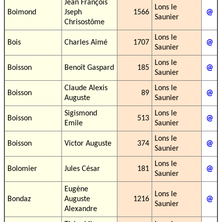
Jean François
Lons le
Boimond
Jseph
1566
@
Saunier
Chrisostôme
Lons le
Bois
Charles Aimé
1707
@
Saunier
Lons le
Boisson
Benoît Gaspard
185
@
Saunier
Claude Alexis
Lons le
Boisson
89
@
Auguste
Saunier
Sigismond
Lons le
Boisson
513
@
Emile
Saunier
Lons le
Boisson
Victor Auguste
374
@
Saunier
Lons le
Bolomier
Jules César
181
@
Saunier
Eugène
Lons le
Bondaz
Auguste
1216
@
Saunier
Alexandre