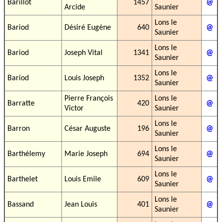
Barillot
1457
@
Arcide
Saunier
Lons le
Bariod
Désiré Eugène
640
@
Saunier
Lons le
Bariod
Joseph Vital
1341
@
Saunier
Lons le
Bariod
Louis Joseph
1352
@
Saunier
Pierre François
Lons le
Barratte
420
@
Victor
Saunier
Lons le
Barron
César Auguste
196
@
Saunier
Lons le
Barthélemy
Marie Joseph
694
@
Saunier
Lons le
Barthelet
Louis Emile
609
@
Saunier
Lons le
Bassand
Jean Louis
401
@
Saunier