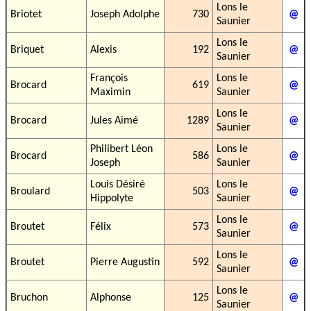
Lons le
Briotet
Joseph Adolphe
730
@
Saunier
Lons le
Briquet
Alexis
192
@
Saunier
François
Lons le
Brocard
619
@
Maximin
Saunier
Lons le
Brocard
Jules Aimé
1289
@
Saunier
Philibert Léon
Lons le
Brocard
586
@
Joseph
Saunier
Louis Désiré
Lons le
Broulard
503
@
Hippolyte
Saunier
Lons le
Broutet
Félix
573
@
Saunier
Lons le
Broutet
Pierre Augustin
592
@
Saunier
Lons le
Bruchon
Alphonse
125
@
Saunier