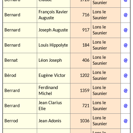
Bernard
Claude
1726
@
Saunier
François Xavier
Lons le
Bernard
716
@
Auguste
Saunier
Lons le
Bernard
Joseph Auguste
917
@
Saunier
Lons le
Bernard
Louis Hippolyte
184
@
Saunier
Lons le
Bernat
Léon Joseph
406
@
Saunier
Lons le
Bérod
Eugène Victor
1202
@
Saunier
Ferdinand
Lons le
Berrard
1359
@
Michel
Saunier
Jean Clarius
Lons le
Berrard
721
@
Elie
Saunier
Lons le
Berrod
Jean Adonis
1036
@
Saunier