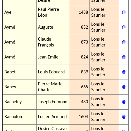
Désiré
Saunier
Paul Pierre
Lons le
Ayel
1488
@
Léon
Saunier
Lons le
Aymé
Auguste
852
@
Saunier
Claude
Lons le
Aymé
873
@
François
Saunier
Lons le
Aymé
Jean Emile
824
@
Saunier
Lons le
Babet
Louis Edouard
839
@
Saunier
Pierre Marie
Lons le
Babey
665
@
Charles
Saunier
Lons le
Bacheley
Joseph Edmond
480
@
Saunier
Lons le
Bacoulon
Lucien Armand
1604
@
Saunier
Désiré Gustave
Lons le