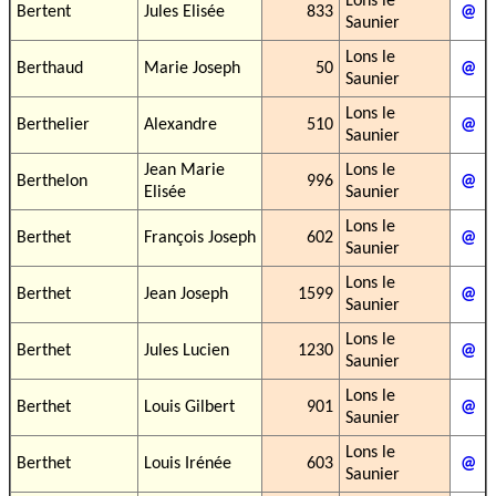
Lons le
Bertent
Jules Elisée
833
@
Saunier
Lons le
Berthaud
Marie Joseph
50
@
Saunier
Lons le
Berthelier
Alexandre
510
@
Saunier
Jean Marie
Lons le
Berthelon
996
@
Elisée
Saunier
Lons le
Berthet
François Joseph
602
@
Saunier
Lons le
Berthet
Jean Joseph
1599
@
Saunier
Lons le
Berthet
Jules Lucien
1230
@
Saunier
Lons le
Berthet
Louis Gilbert
901
@
Saunier
Lons le
Berthet
Louis Irénée
603
@
Saunier