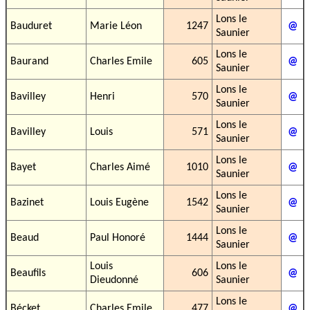
Lons le
Bauduret
Marie Léon
1247
@
Saunier
Lons le
Baurand
Charles Emile
605
@
Saunier
Lons le
Bavilley
Henri
570
@
Saunier
Lons le
Bavilley
Louis
571
@
Saunier
Lons le
Bayet
Charles Aimé
1010
@
Saunier
Lons le
Bazinet
Louis Eugène
1542
@
Saunier
Lons le
Beaud
Paul Honoré
1444
@
Saunier
Louis
Lons le
Beaufils
606
@
Dieudonné
Saunier
Lons le
Bécket
Charles Emile
477
@