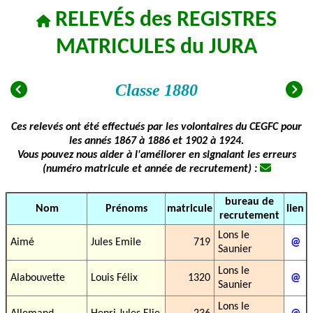
RELEVÉS des REGISTRES
MATRICULES du JURA
Classe 1880
Ces relevés ont été effectués par les volontaires du CEGFC pour
les annés 1867 à 1886 et 1902 à 1924.
Vous pouvez nous aider à l'améliorer en signalant les erreurs
(numéro matricule et année de recrutement) :
bureau de
Nom
Prénoms
matricule
lien
recrutement
Lons le
Aimé
Jules Emile
719
@
Saunier
Lons le
Alabouvette
Louis Félix
1320
@
Saunier
Lons le