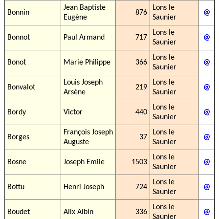
Jean Baptiste
Lons le
Bonnin
876
@
Eugène
Saunier
Lons le
Bonnot
Paul Armand
717
@
Saunier
Lons le
Bonot
Marie Philippe
366
@
Saunier
Louis Joseph
Lons le
Bonvalot
219
@
Arsène
Saunier
Lons le
Bordy
Victor
440
@
Saunier
François Joseph
Lons le
Borges
37
@
Auguste
Saunier
Lons le
Bosne
Joseph Emile
1503
@
Saunier
Lons le
Bottu
Henri Joseph
724
@
Saunier
Lons le
Boudet
Alix Albin
336
@
Saunier