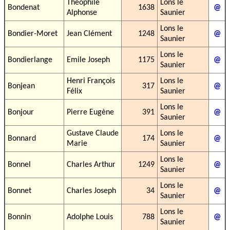
Théophile
Lons le
Bondenat
1638
@
Alphonse
Saunier
Lons le
Bondier-Moret
Jean Clément
1248
@
Saunier
Lons le
Bondierlange
Emile Joseph
1175
@
Saunier
Henri François
Lons le
Bonjean
317
@
Félix
Saunier
Lons le
Bonjour
Pierre Eugène
391
@
Saunier
Gustave Claude
Lons le
Bonnard
174
@
Marie
Saunier
Lons le
Bonnel
Charles Arthur
1249
@
Saunier
Lons le
Bonnet
Charles Joseph
34
@
Saunier
Lons le
Bonnin
Adolphe Louis
788
@
Saunier