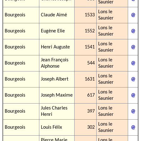
Saunier
Lons le
Bourgeois
Claude Aimé
1533
@
Saunier
Lons le
Bourgeois
Eugène Elie
1552
@
Saunier
Lons le
Bourgeois
Henri Auguste
1541
@
Saunier
Jean François
Lons le
Bourgeois
544
@
Alphonse
Saunier
Lons le
Bourgeois
Joseph Albert
1631
@
Saunier
Lons le
Bourgeois
Joseph Maxime
617
@
Saunier
Jules Charles
Lons le
Bourgeois
397
@
Henri
Saunier
Lons le
Bourgeois
Louis Félix
302
@
Saunier
Pierre Marie
Lons le