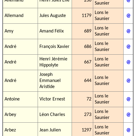
Allemand
Henri Jules Elie
236
@
Saunier
Lons le
Allemand
Jules Auguste
1179
@
Saunier
Lons le
Amy
Amand Félix
689
@
Saunier
Lons le
André
François Xavier
686
@
Saunier
Henri Jérémie
Lons le
André
667
@
Hippolyte
Saunier
Joseph
Lons le
André
Emmanuel
644
@
Saunier
Aristide
Lons le
Antoine
Victor Ernest
72
@
Saunier
Lons le
Arbey
Léon Charles
273
@
Saunier
Lons le
Arbez
Jean Julien
1297
@
Saunier