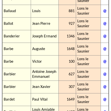
Saunier
Lons le
Ballaud
Louis
881
@
Saunier
Lons le
Ballot
Jean Pierre
927
@
Saunier
Lons le
Banderier
Joseph Ermand
1346
@
Saunier
Lons le
Barbe
Auguste
1648
@
Saunier
Lons le
Barbe
Victor
100
@
Saunier
Antoine Joseph
Lons le
Barbier
627
@
Emmanuel
Saunier
Lons le
Barbier
Jean Xavier
307
@
Saunier
Lons le
Bardet
Paul Vital
1649
@
Saunier
Louis Amiable
Lons le