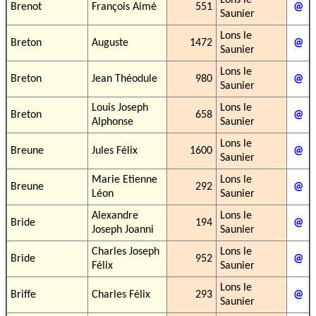
Lons le
Brenot
François Aimé
551
@
Saunier
Lons le
Breton
Auguste
1472
@
Saunier
Lons le
Breton
Jean Théodule
980
@
Saunier
Louis Joseph
Lons le
Breton
658
@
Alphonse
Saunier
Lons le
Breune
Jules Félix
1600
@
Saunier
Marie Etienne
Lons le
Breune
292
@
Léon
Saunier
Alexandre
Lons le
Bride
194
@
Joseph Joanni
Saunier
Charles Joseph
Lons le
Bride
952
@
Félix
Saunier
Lons le
Briffe
Charles Félix
293
@
Saunier