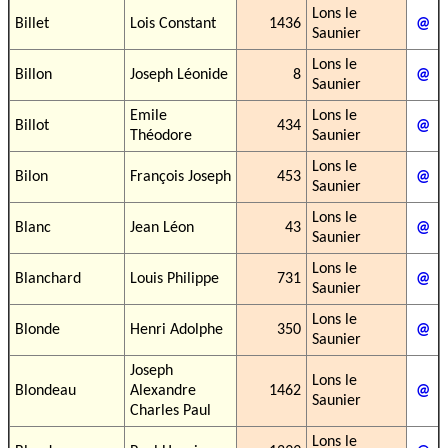
Lons le
Billet
Lois Constant
1436
@
Saunier
Lons le
Billon
Joseph Léonide
8
@
Saunier
Emile
Lons le
Billot
434
@
Théodore
Saunier
Lons le
Bilon
François Joseph
453
@
Saunier
Lons le
Blanc
Jean Léon
43
@
Saunier
Lons le
Blanchard
Louis Philippe
731
@
Saunier
Lons le
Blonde
Henri Adolphe
350
@
Saunier
Joseph
Lons le
Blondeau
Alexandre
1462
@
Saunier
Charles Paul
Lons le