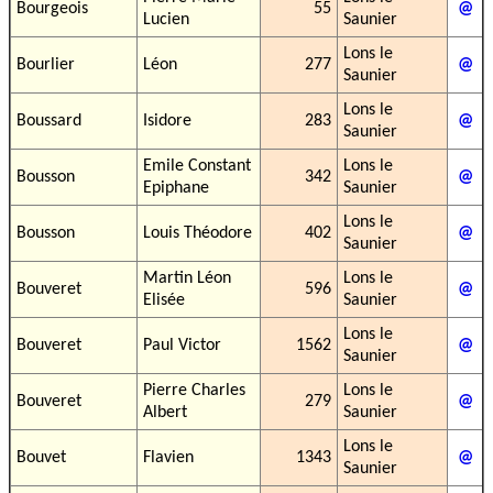
Bourgeois
55
@
Lucien
Saunier
Lons le
Bourlier
Léon
277
@
Saunier
Lons le
Boussard
Isidore
283
@
Saunier
Emile Constant
Lons le
Bousson
342
@
Epiphane
Saunier
Lons le
Bousson
Louis Théodore
402
@
Saunier
Martin Léon
Lons le
Bouveret
596
@
Elisée
Saunier
Lons le
Bouveret
Paul Victor
1562
@
Saunier
Pierre Charles
Lons le
Bouveret
279
@
Albert
Saunier
Lons le
Bouvet
Flavien
1343
@
Saunier