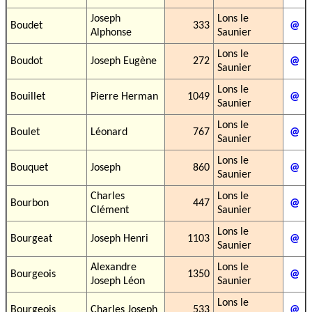
Joseph
Lons le
Boudet
333
@
Alphonse
Saunier
Lons le
Boudot
Joseph Eugène
272
@
Saunier
Lons le
Bouillet
Pierre Herman
1049
@
Saunier
Lons le
Boulet
Léonard
767
@
Saunier
Lons le
Bouquet
Joseph
860
@
Saunier
Charles
Lons le
Bourbon
447
@
Clément
Saunier
Lons le
Bourgeat
Joseph Henri
1103
@
Saunier
Alexandre
Lons le
Bourgeois
1350
@
Joseph Léon
Saunier
Lons le
Bourgeois
Charles Joseph
533
@