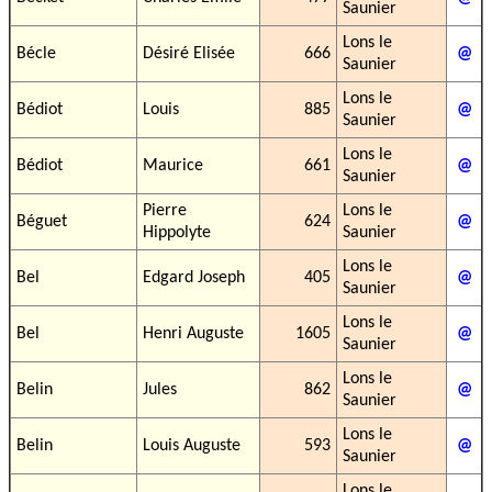
Saunier
Lons le
Bécle
Désiré Elisée
666
@
Saunier
Lons le
Bédiot
Louis
885
@
Saunier
Lons le
Bédiot
Maurice
661
@
Saunier
Pierre
Lons le
Béguet
624
@
Hippolyte
Saunier
Lons le
Bel
Edgard Joseph
405
@
Saunier
Lons le
Bel
Henri Auguste
1605
@
Saunier
Lons le
Belin
Jules
862
@
Saunier
Lons le
Belin
Louis Auguste
593
@
Saunier
Lons le