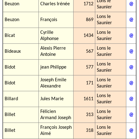
Lons le
Beuzon
Charles Irénée
1712
@
Saunier
Lons le
Beuzon
François
869
@
Saunier
Cyrille
Lons le
Bicat
1434
@
Alphonse
Saunier
Alexis Pierre
Lons le
Bideaux
567
@
Antoine
Saunier
Lons le
Bidot
jean Philippe
577
@
Saunier
Joseph Emile
Lons le
Bidot
171
@
Alexandre
Saunier
Lons le
Billard
Jules Marie
1611
@
Saunier
Félicien
Lons le
Billet
313
@
Armand Joseph
Saunier
François Joseph
Lons le
Billet
318
@
Aimé
Saunier