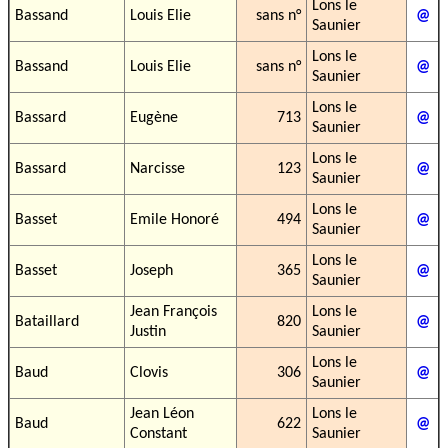
Lons le
Bassand
Louis Elie
sans n°
@
Saunier
Lons le
Bassand
Louis Elie
sans n°
@
Saunier
Lons le
Bassard
Eugène
713
@
Saunier
Lons le
Bassard
Narcisse
123
@
Saunier
Lons le
Basset
Emile Honoré
494
@
Saunier
Lons le
Basset
Joseph
365
@
Saunier
Jean François
Lons le
Bataillard
820
@
Justin
Saunier
Lons le
Baud
Clovis
306
@
Saunier
Jean Léon
Lons le
Baud
622
@
Constant
Saunier