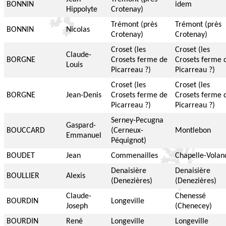
BONNIN
idem
Hippolyte
Crotenay)
Trémont (près
Trémont (près
BONNIN
Nicolas
Crotenay)
Crotenay)
Croset (les
Croset (les
Claude-
BORGNE
Crosets ferme de
Crosets ferme 
Louis
Picarreau ?)
Picarreau ?)
Croset (les
Croset (les
BORGNE
Jean-Denis
Crosets ferme de
Crosets ferme 
Picarreau ?)
Picarreau ?)
Serney-Pecugna
Gaspard-
BOUCCARD
(Cerneux-
Montlebon
Emmanuel
Péquignot)
BOUDET
Jean
Commenailles
Chapelle-Volan
Denaisière
Denaisière
BOULLIER
Alexis
(Denezières)
(Denezières)
Claude-
Chenessé
BOURDIN
Longeville
Joseph
(Chenecey)
BOURDIN
René
Longeville
Longeville