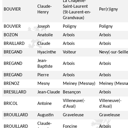
La Chapelle-
Claude-
Saint-Laurent
BOUVIER
Per(r)igny
Henry
(St-Laurent-en-
Grandvaux)
BOUVIER
Joseph
Poligny
Poligny
BOZON
Anatoile
Arbois
Arbois
BRAILLARD
Claude
Arbois
Arbois
BREGAND
Hyacinthe
Voiteur
Nevy(-sur-Seille
Jean-
BREGAND
Arbois
Arbois
Baptiste
BREGAND
Pierre
Arbois
Arbois
BRENOZ
Mesny
Meiney (Mesnay)
Meiney (Mesna
BRESILLARD
Jean-Claude
Besançon
Arbois
Villeneuve(-
Villeneuve(-
BRICOL
Antoine
d'Aval)
d'Aval)
BROUILLARD
Augustin
Graveleuse
Graveleuse
Claude-
BROUILLARD
Foncine
Arbois