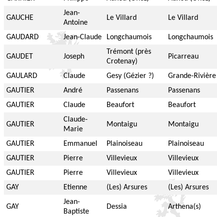
Jean-
GAUCHE
Le Villard
Le Villard
Antoine
GAUDARD
Jean-Claude
Longchaumois
Longchaumois
Trémont (près
GAUDET
Joseph
Picarreau
Crotenay)
GAULARD
Claude
Gesy (Gézier ?)
Grande-Rivière
GAUTIER
André
Passenans
Passenans
GAUTIER
Claude
Beaufort
Beaufort
Claude-
GAUTIER
Montaigu
Montaigu
Marie
GAUTIER
Emmanuel
Plainoiseau
Plainoiseau
GAUTIER
Pierre
Villevieux
Villevieux
GAUTIER
Pierre
Villevieux
Villevieux
GAY
Etienne
(Les) Arsures
(Les) Arsures
Jean-
GAY
Dessia
Arthena(s)
Baptiste