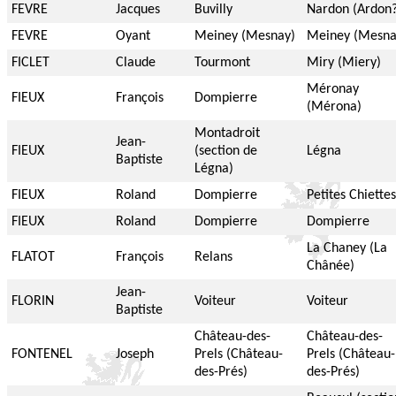
FEVRE
Jacques
Buvilly
Nardon (Ardon?
FEVRE
Oyant
Meiney (Mesnay)
Meiney (Mesna
FICLET
Claude
Tourmont
Miry (Miery)
Méronay
FIEUX
François
Dompierre
(Mérona)
Montadroit
Jean-
FIEUX
(section de
Légna
Baptiste
Légna)
FIEUX
Roland
Dompierre
Petites Chiettes
FIEUX
Roland
Dompierre
Dompierre
La Chaney (La
FLATOT
François
Relans
Chânée)
Jean-
FLORIN
Voiteur
Voiteur
Baptiste
Château-des-
Château-des-
FONTENEL
Joseph
Prels (Château-
Prels (Château-
des-Prés)
des-Prés)