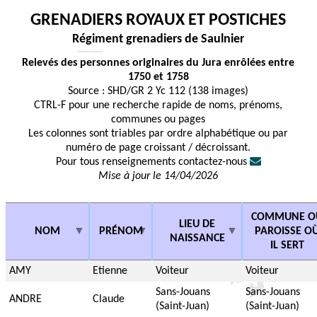
GRENADIERS ROYAUX ET POSTICHES
Régiment grenadiers de Saulnier
Relevés des personnes originaires du Jura enrôlées entre
1750 et 1758
Source : SHD/GR 2 Yc 112 (138 images)
CTRL-F pour une recherche rapide de noms, prénoms,
communes ou pages
Les colonnes sont triables par ordre alphabétique ou par
numéro de page croissant / décroissant.
Pour tous renseignements contactez-nous
Mise à jour le 14/04/2026
COMMUNE O
LIEU DE
NOM
PRÉNOM
PAROISSE O
NAISSANCE
IL SERT
AMY
Etienne
Voiteur
Voiteur
Sans-Jouans
Sans-Jouans
ANDRE
Claude
(Saint-Juan)
(Saint-Juan)