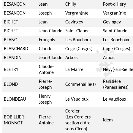
BESANÇON
Jean
Chilly
Pont-d'Héry
BESANÇON
Joseph
Vergran(n)e
Vergran(n)e
BICHET
Jean
Gevingey
Gevingey
BICHET
Jean-Claude
Saint-Claude
Saint-Claude
BLANC
François
Les Bouchoux
Les Bouchoux
BLANCHARD
Claude
Coge (Cosges)
Coge (Cosges)
BLANDIN
Jean-Claude
Arbois
Arbois
Claude-
BLETRY
La Marre
Nevy(-sur-Seille
Antoine
Pierre-
Panisière
BLOND
Commenaille(s)
Joseph
(Panessières)
Henry
BLONDEAU
Le Vaudioux
Le Vaudioux
Joseph
Cordier
BOBILLIER-
Pierre-
(Les Cordiers
idem
MONNOT
Antoine
section d'Arc-
sous-Cicon)