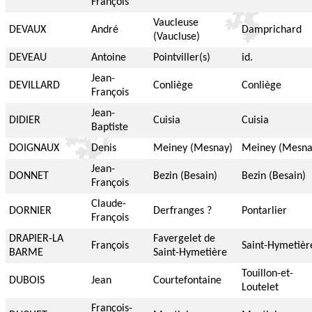
François
Vaucleuse
DEVAUX
André
Damprichard
(Vaucluse)
DEVEAU
Antoine
Pointviller(s)
id.
Jean-
DEVILLARD
Conliège
Conliège
François
Jean-
DIDIER
Cuisia
Cuisia
Baptiste
DOIGNAUX
Denis
Meiney (Mesnay)
Meiney (Mesna
Jean-
DONNET
Bezin (Besain)
Bezin (Besain)
François
Claude-
DORNIER
Derfranges ?
Pontarlier
François
DRAPIER-LA
Favergelet de
François
Saint-Hymetièr
BARME
Saint-Hymetière
Touillon-et-
DUBOIS
Jean
Courtefontaine
Loutelet
François-