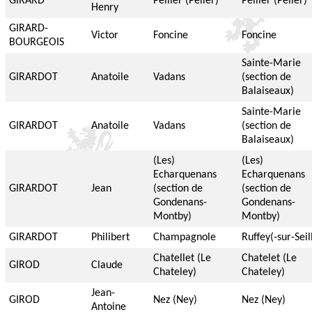
GIRARD
Pellier (Pélier)
Pellier (Pélier)
Henry
GIRARD-
Victor
Foncine
Foncine
BOURGEOIS
Sainte-Marie
GIRARDOT
Anatoile
Vadans
(section de
Balaiseaux)
Sainte-Marie
GIRARDOT
Anatoile
Vadans
(section de
Balaiseaux)
(Les)
(Les)
Echarquenans
Echarquenans
GIRARDOT
Jean
(section de
(section de
Gondenans-
Gondenans-
Montby)
Montby)
GIRARDOT
Philibert
Champagnole
Ruffey(-sur-Seil
Chatellet (Le
Chatelet (Le
GIROD
Claude
Chateley)
Chateley)
Jean-
GIROD
Nez (Ney)
Nez (Ney)
Antoine