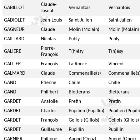
Claude-
GABILLOT
Vernantois
Vernantois
Joseph
GADIOLET
Jean-Louis
Saint-Julien
Saint-Julien
GAGNEUR
Claude
Molin (Molain)
Molin (Molain)
GAILLARD
Nicolas
Publy
Publy
Pierre-
GALIERE
T(h)ésy
T(h)ésy
François
GALLIER
François
La Ronce
Vincent
GALMARD
Claude
Commenaille(s)
Commenaille(s
GAND
Etienne
Chille
Chille
GAND
Philibert
Bletterans
Bletterans
GARDET
Anatoile
Pretin
Pretin
GARDET
Charles
Pupilien (Pupillin)
Pupilien (Pupill
GARDET
François
Gellois (Gillois)
Gellois (Gillois)
GARDET
Guillaume
Pupillin
Pupillin
GARNIER
Philippe
Aunod (Onoz)
Aunod (Onoz)