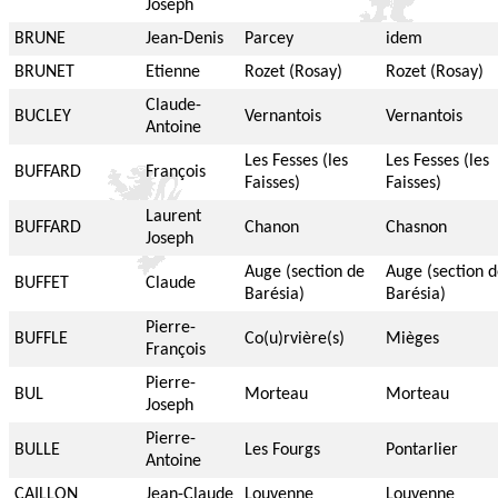
Joseph
BRUNE
Jean-Denis
Parcey
idem
BRUNET
Etienne
Rozet (Rosay)
Rozet (Rosay)
Claude-
BUCLEY
Vernantois
Vernantois
Antoine
Les Fesses (les
Les Fesses (les
BUFFARD
François
Faisses)
Faisses)
Laurent
BUFFARD
Chanon
Chasnon
Joseph
Auge (section de
Auge (section 
BUFFET
Claude
Barésia)
Barésia)
Pierre-
BUFFLE
Co(u)rvière(s)
Mièges
François
Pierre-
BUL
Morteau
Morteau
Joseph
Pierre-
BULLE
Les Fourgs
Pontarlier
Antoine
CAILLON
Jean-Claude
Louvenne
Louvenne