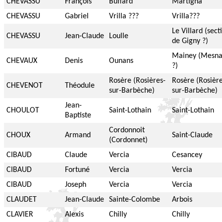
CHEVASSU
François
Buffard
Martigna
CHEVASSU
Gabriel
Vrilla ???
Vrilla???
Le Villard (sect
CHEVASSU
Jean-Claude
Loulle
de Gigny ?)
Mainey (Mesn
CHEVAUX
Denis
Ounans
?)
Rosère (Rosières-
Rosère (Rosière
CHEVENOT
Théodule
sur-Barbèche)
sur-Barbèche)
Jean-
CHOULOT
Saint-Lothain
Saint-Lothain
Baptiste
Cordonnoit
CHOUX
Armand
Saint-Claude
(Cordonnet)
CIBAUD
Claude
Vercia
Cesancey
CIBAUD
Fortuné
Vercia
Vercia
CIBAUD
Joseph
Vercia
Vercia
CLAUDET
Jean-Claude
Sainte-Colombe
Arbois
CLAVIER
Alexis
Chilly
Chilly