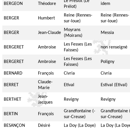
Le Préslot (Le
BERGEON
Théodore
idem
Prélot)
Reine (Rennes-
Reine (Rennes-
BERGER
Humbert
sur-loue)
sur-loue)
Moyrans
BERGER
Jean-Claude
Messia
(Moirans)
Les Fesses (Les
BERGERET
Ambroise
non renseigné
Faisses)
Les Fesses (Les
BERGERET
Ambroise
Poligny
Faisses)
BERNARD
François
Civria
Civria
Claude-
BERRET
Etival
Estival (Etival)
Marie
Jean-
BERTHET
Revigny
Revigny
Jacques
Grandfontaine (-
Grandfontaine 
BERTIN
François
sur-Creuse)
sur-Creuse)
BESANÇON
Désiré
La Doy (La Doye)
La Doy (La Doy