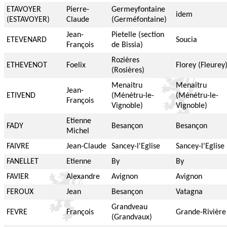
ETAVOYER
Pierre-
Germeyfontaine
idem
(ESTAVOYER)
Claude
(Germéfontaine)
Jean-
Pietelle (section
ETEVENARD
Soucia
François
de Bissia)
Rozières
ETHEVENOT
Foelix
Florey (Fleurey
(Rosières)
Menaitru
Menaitru
Jean-
ETIVEND
(Ménétru-le-
(Ménétru-le-
François
Vignoble)
Vignoble)
Etienne
FADY
Besançon
Besançon
Michel
FAIVRE
Jean-Claude
Sancey-l'Eglise
Sancey-l'Eglise
FANELLET
Etienne
By
By
FAVIER
Alexandre
Avignon
Avignon
FEROUX
Jean
Besançon
Vatagna
Grandveau
FEVRE
François
Grande-Rivière
(Grandvaux)