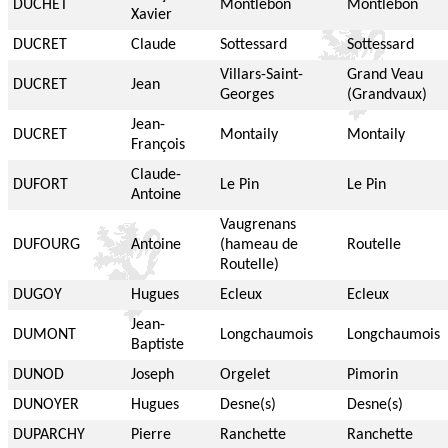
DUCHET
Montlebon
Montlebon
Xavier
DUCRET
Claude
Sottessard
Sottessard
Villars-Saint-
Grand Veau
DUCRET
Jean
Georges
(Grandvaux)
Jean-
DUCRET
Montaily
Montaily
François
Claude-
DUFORT
Le Pin
Le Pin
Antoine
Vaugrenans
DUFOURG
Antoine
(hameau de
Routelle
Routelle)
DUGOY
Hugues
Ecleux
Ecleux
Jean-
DUMONT
Longchaumois
Longchaumois
Baptiste
DUNOD
Joseph
Orgelet
Pimorin
DUNOYER
Hugues
Desne(s)
Desne(s)
DUPARCHY
Pierre
Ranchette
Ranchette