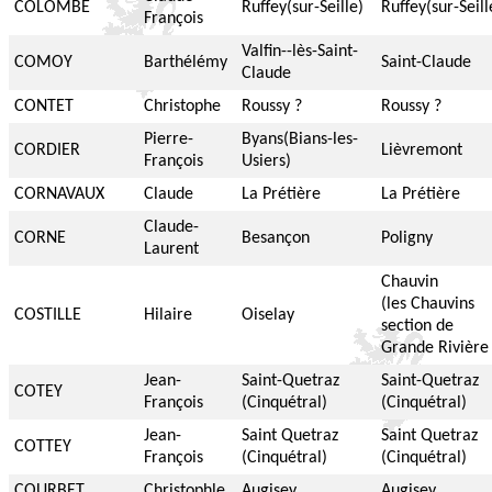
COLOMBE
Ruffey(sur-Seille)
Ruffey(sur-Seill
François
Valfin--lès-Saint-
COMOY
Barthélémy
Saint-Claude
Claude
CONTET
Christophe
Roussy ?
Roussy ?
Pierre-
Byans(Bians-les-
CORDIER
Lièvremont
François
Usiers)
CORNAVAUX
Claude
La Prétière
La Prétière
Claude-
CORNE
Besançon
Poligny
Laurent
Chauvin
(les Chauvins
COSTILLE
Hilaire
Oiselay
section de
Grande Rivière 
Jean-
Saint-Quetraz
Saint-Quetraz
COTEY
François
(Cinquétral)
(Cinquétral)
Jean-
Saint Quetraz
Saint Quetraz
COTTEY
François
(Cinquétral)
(Cinquétral)
COURBET
Christophle
Augisey
Augisey