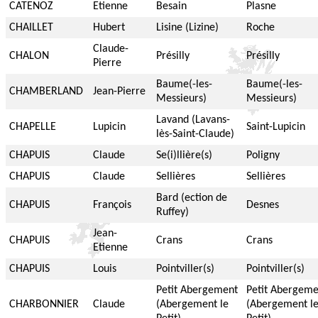
CATENOZ
Etienne
Besain
Plasne
CHAILLET
Hubert
Lisine (Lizine)
Roche
Claude-
CHALON
Présilly
Présilly
Pierre
Baume(-les-
Baume(-les-
CHAMBERLAND
Jean-Pierre
Messieurs)
Messieurs)
Lavand (Lavans-
CHAPELLE
Lupicin
Saint-Lupicin
lès-Saint-Claude)
CHAPUIS
Claude
Se(i)llière(s)
Poligny
CHAPUIS
Claude
Sellières
Sellières
Bard (ection de
CHAPUIS
François
Desnes
Ruffey)
Jean-
CHAPUIS
Crans
Crans
Etienne
CHAPUIS
Louis
Pointviller(s)
Pointviller(s)
Petit Abergement
Petit Abergeme
CHARBONNIER
Claude
(Abergement le
(Abergement l