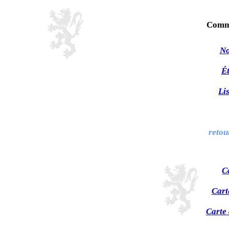
Comm
No
Ét
Li
retou
C
Cart
Carte