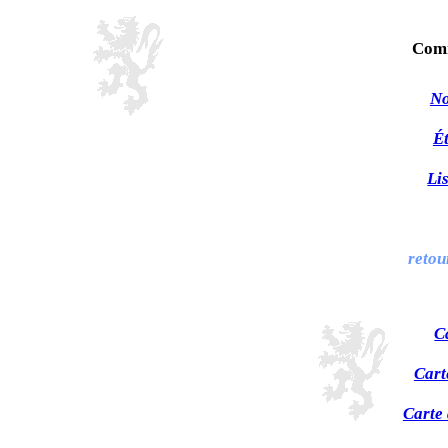
Com
No
Ét
Li
retou
C
Cart
Carte