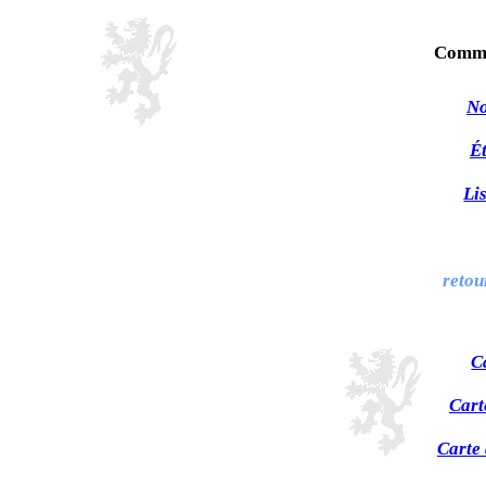
Commu
No
Ét
Li
retou
C
Cart
Carte