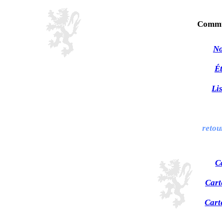
Commu
No
Ét
Li
retou
C
Cart
Cart