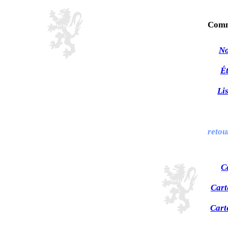
Comm
No
Ét
Li
retou
C
Cart
Cart