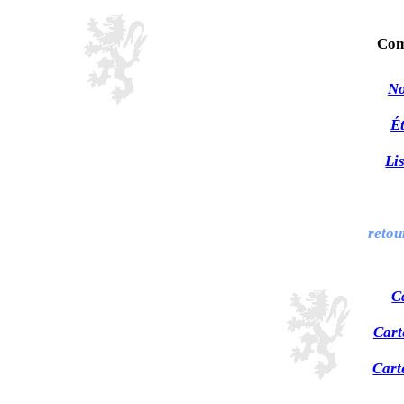
Com
No
Ét
Li
retou
C
Cart
Cart