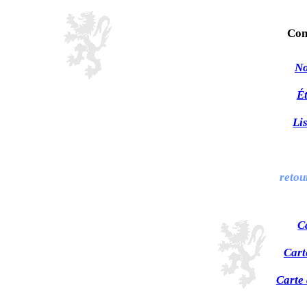
Com
No
Ét
Li
retou
C
Cart
Carte