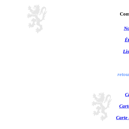
Com
No
Ét
Li
retou
C
Cart
Carte