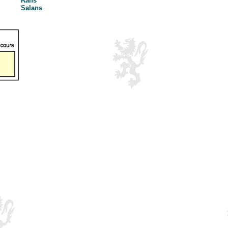
Rans
Salans