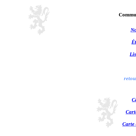
Commun
No
Ét
Li
retou
C
Cart
Carte